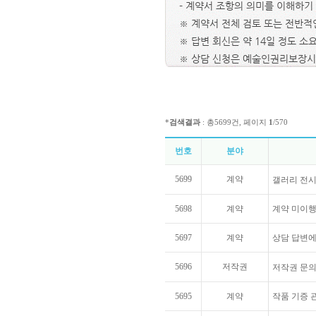
- 계약서 조항의 의미를 이해하기
※ 계약서 전체 검토 또는 전반적인
※ 답변 회신은 약 14일 정도 소
※ 상담 신청은 예술인권리보장시
*
검색결과
: 총5699건, 페이지
1
/570
번호
분야
5699
계약
갤러리 전시
5698
계약
계약 미이행
5697
계약
상담 답변에
5696
저작권
저작권 문
5695
계약
작품 기증 관