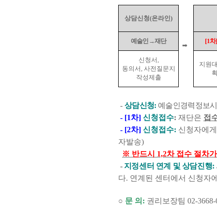
상담신청
(
온라인
)
예술인→재단
[1
차
➡
신청서
,
지원
동의서, 사전질문지
작성제출
-
상담신청
:
예술인경력정보시
- [1
차
]
신청접수
:
재단은
접수
- [2
차
]
신청접수
:
신청자에게
자발송
)
※
반드시
1,2
차 접수 절차
-
지정센터 연계 및 상담진행
:
다
.
연계된 센터에서 신청자에
○
문 의
:
권리보장팀
02-3668-